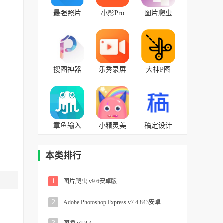
最强照片
小影Pro
图片爬虫
编辑器
v9.9.1安卓
v9.6安卓版
v9.0安卓版
版
搜图神器
乐秀录屏
大神P图
v4.7.9安卓
大师 v4.6.0
v6.5.5.0-
版
安卓版
CN官方版
章鱼输入
小精灵美
稿定设计
法 v5.8.8最
化 v5.12.17
v4.34.1官
新免费版
最新版
方版
本类排行
1
图片爬虫 v9.6安卓版
2
Adobe Photoshop Express v7.4.843安卓
3