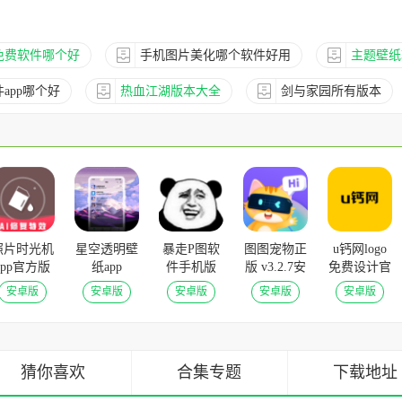
免费软件哪个好
手机图片美化哪个软件好用
主题壁纸
app哪个好
热血江湖版本大全
剑与家园所有版本
照片时光机
星空透明壁
暴走P图软
图图宠物正
u钙网logo
app官方版
纸app
件手机版
版 v3.2.7安
免费设计官
1.0.99安卓
v1.4.5安卓
v3.7.8安卓
卓版
方版 v1.0安
安卓版
安卓版
安卓版
安卓版
安卓版
版
版
版
卓版
猜你喜欢
合集专题
下载地址