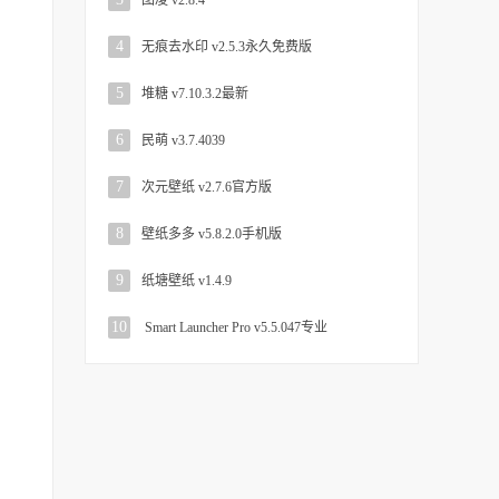
图凌 v2.8.4
4
无痕去水印 v2.5.3永久免费版
5
堆糖 v7.10.3.2最新
6
民萌 v3.7.4039
7
次元壁纸 v2.7.6官方版
8
壁纸多多 v5.8.2.0手机版
9
纸塘壁纸 v1.4.9
10
Smart Launcher Pro v5.5.047专业