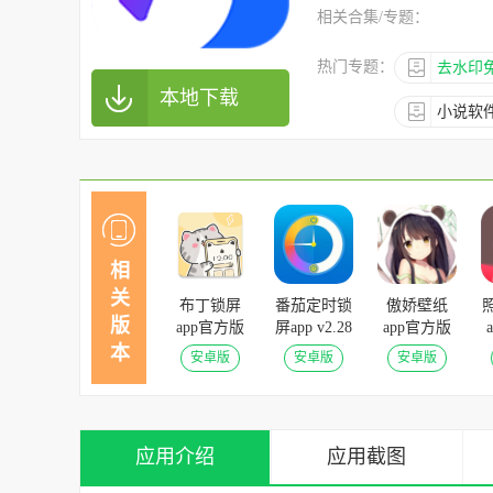
相关合集/专题：
热门专题：
去水印
本地下载
小说软件
相
关
布丁锁屏
番茄定时锁
傲娇壁纸
版
app官方版
屏app v2.28
app官方版
v3.0.4安卓
最新版本
v6.9安卓版
v
本
安卓版
安卓版
安卓版
版
应用介绍
应用截图