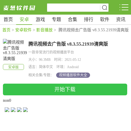
首页
安卓
游戏
专题
合集
排行
软件
资讯
首页
>
安卓软件
>
影音播放
> 腾讯视频去广告版 v8.3.55.21939清爽版
腾讯视频去广告版 v8.3.55.21939清爽版
一款非常流行的视频播放平台
大小：96.3MB 时间：2021-05-12
语言：简体中文 环境：Android
安卓版
相关合集/专题：
视频播放软件大全
开始下载
non0