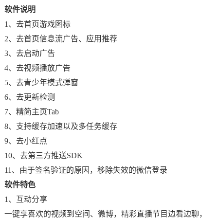
软件说明
1、去首页游戏图标
2、去首页信息流广告、应用推荐
3、去启动广告
4、去视频播放广告
5、去青少年模式弹窗
6、去更新检测
7、精简主页Tab
8、支持缓存加速以及多任务缓存
9、去小红点
10、去第三方推送SDK
11、由于签名验证的原因，移除失效的微信登录
软件特色
1、互动分享
一键享喜欢的视频到空间、微博，精彩直播节目边看边聊，