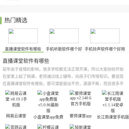
热门精选
直播课堂软件有哪些
手机听歌软件哪个好
手机铃声软件哪个好用
直播课堂软件有哪些
前年由于疫情的影响，很多学校都无法正常开课，所以大家纷纷开始
在家里上起了网课，老师通过线上辅导，向孩子们传授知识。要说现
在直播课堂软件有哪些，那可谓是层出不穷，源源不断，而且很多平
台还有老师可以在线一对一辅导，抓住每个孩子的学习难点，进行针
对性的学习，这样可以更快的提高孩子的学习成绩。有需要的朋友们
可以下载看看吧！
网易云课堂
聚师课堂app
小盒课堂app免费
长江雨课堂手机版
版