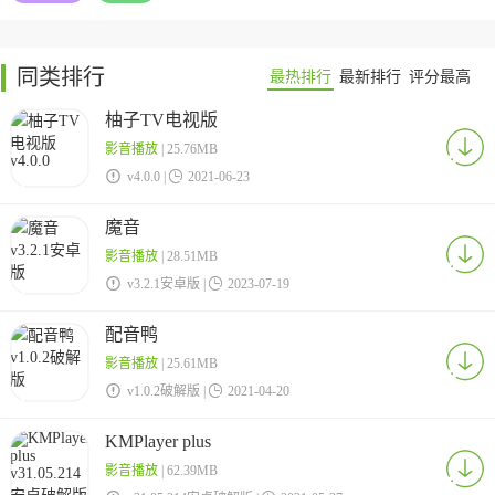
同类排行
最热排行
最新排行
评分最高
柚子TV电视版
影音播放
| 25.76MB

v4.0.0 |

2021-06-23
魔音
影音播放
| 28.51MB

v3.2.1安卓版 |

2023-07-19
配音鸭
影音播放
| 25.61MB

v1.0.2破解版 |

2021-04-20
KMPlayer plus
影音播放
| 62.39MB