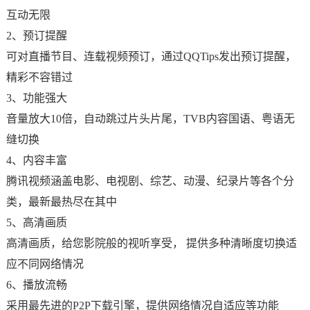
互动无限
2、预订提醒
可对直播节目、连载视频预订，通过QQTips发出预订提醒，
精彩不容错过
3、功能强大
音量放大10倍，自动跳过片头片尾，TVB内容国语、粤语无
缝切换
4、内容丰富
腾讯视频涵盖电影、电视剧、综艺、动漫、纪录片等各个分
类，最新最热尽在其中
5、高清画质
高清画质，给您影院般的视听享受， 提供多种清晰度切换适
应不同网络情况
6、播放流畅
采用最先进的P2P下载引擎，提供网络情况自适应等功能