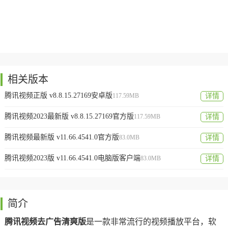
相关版本
腾讯视频正版 v8.8.15.27169安卓版
117.59MB
详情
腾讯视频2023最新版 v8.8.15.27169官方版
117.59MB
详情
腾讯视频最新版 v11.66.4541.0官方版
83.0MB
详情
腾讯视频2023版 v11.66.4541.0电脑版客户端
83.0MB
详情
简介
腾讯视频去广告清爽版
是一款非常流行的视频播放平台，软