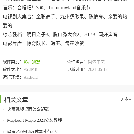
音乐：合唱吧！300、Tomorrowland音乐节
电视剧大集合：全职高手、九州缥缈录、陈情令、亲爱的热
爱的
综艺强档：明日之子3、脱口秀大会2、2019中国好声音
电影片库：惊奇队长、海王、雷霆沙赞
软件类别：
影音播放
软件语言：
简体中文
软件大小：
96.3MB
更新时间：
2021-05-12
运行环境：
Android
相关文章
更多+
火萤视频桌面怎么卸载
Maplesoft Maple 2021安装教程
忍者必须死3ssr武器排行2021