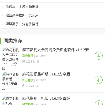
灌篮高手手游人物推荐
灌篮高手牧绅一怎么用
灌篮高手三分射手排行
同类推荐
麻花影视大全高清免费追剧软件 v1.6.2安
卓版
影音播放
| 54.03MB

2025-11-03
麻花影视最新版 v1.6.2安卓版
影音播放
| 54.03MB

2025-11-03
麻花影视手机版 v1.6.2安卓版
影音播放
| 54.03MB