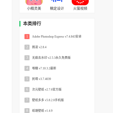
小精灵美
稿定设计
火萤视频
化 v5.12.17
v4.34.1官
壁纸
最新版
方版
v10.2.2官
本类排行
方版
1
Adobe Photoshop Express v7.4.843安卓
2
图凌 v2.8.4
3
无痕去水印 v2.5.3永久免费版
4
堆糖 v7.10.3.2最新
5
民萌 v3.7.4039
6
次元壁纸 v2.7.6官方版
7
壁纸多多 v5.8.2.0手机版
8
纸塘壁纸 v1.4.9