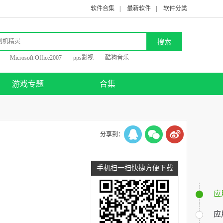
软件合集
|
最新软件
|
软件分类
Microsoft Office2007
pps影视
酷狗音乐
游戏专题
合集
分享到：
手机扫一扫快捷方便下载
应
应