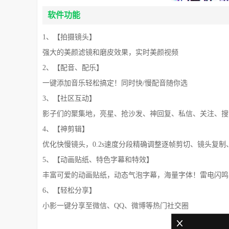
软件功能
1、【拍摄镜头】
强大的美颜滤镜和磨皮效果，实时美颜视频
2、【配音、配乐】
一键添加音乐轻松搞定！同时快/慢配音随你选
3、【社区互动】
影子们的聚集地，亮星、抢沙发、神回复、私信、关注、搜
4、【神剪辑】
优化快慢镜头，0.2s速度分段精确调整逐帧剪切、镜头复制
5、【动画贴纸、特色字幕和特效】
丰富可爱的动画贴纸，动态气泡字幕，海量字体！雷电闪鸣
6、【轻松分享】
小影一键分享至微信、QQ、微博等热门社交圈