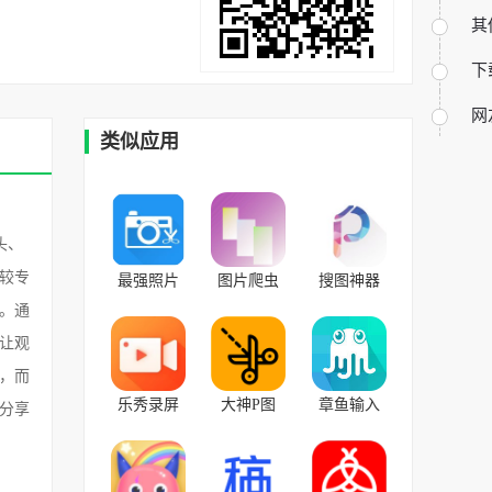
其
下
网
类似应用
头、
较专
最强照片
图片爬虫
搜图神器
编辑器
v9.6安卓版
v4.7.9安卓
。通
v9.0安卓版
版
让观
，而
乐秀录屏
大神P图
章鱼输入
分享
大师 v4.6.0
v6.5.5.0-
法 v5.8.8最
安卓版
CN官方版
新免费版