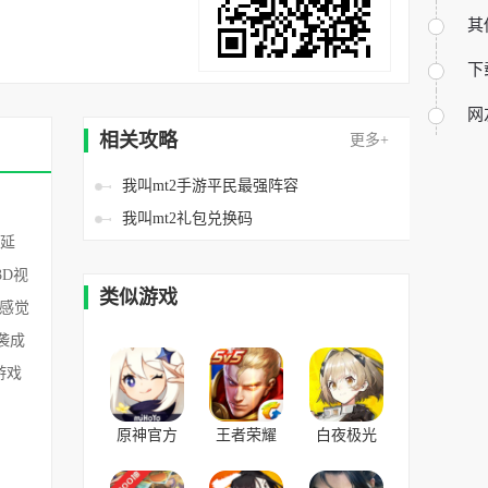
其
下
网
相关攻略
更多+
我叫mt2手游平民最强阵容
我叫mt2礼包兑换码
延
D视
类似游戏
感觉
袭成
游戏
原神官方
王者荣耀
白夜极光
版 v3.5.0安
v8.2.1.9官
国际服