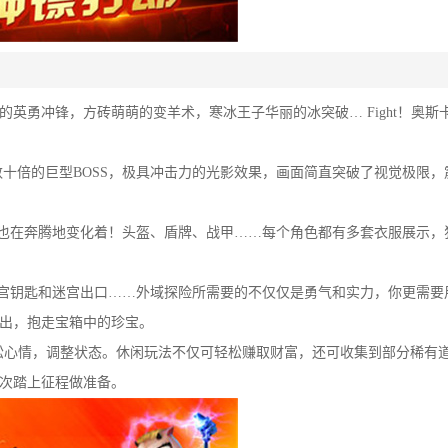
那执着的英勇冲锋，方砖萌萌的变羊术，寒冰王子华丽的冰突破… Fight！奥斯
家数十倍的巨型BOSS，极具冲击力的光影效果，画面简直突破了视觉极限，
备也在奔腾地变化着！头盔、盾牌、战甲……每个角色都有多套衣服展示，
迷宫钥匙和迷宫出口……外域探险所需要的不仅仅是勇气和实力，你更需要
出，抱走宝箱中的珍宝。
你放松心情，调整状态。休闲玩法不仅可轻松赚取财富，还可收集到部分稀有
次踏上征程做准备。