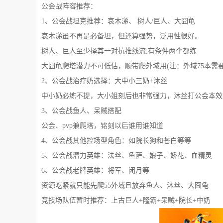
公会战阵容推荐：
1、公会战坦克推荐：哀木涕、 树人/巨人、大囧龟
哀木涕虽不再是必备坦，但还算强势，泛用性很好。
树人、巨人至少择其一对抗推线流,有条件两个都练
大囧龟爬塔潜力不可低估，顺带爬外域用(注：外域75本需要
2、公会战治疗奶选择：大中小三奶+沐丝
中小奶必练不提，大小姐刻后也非常强力，沐丝打公会本效
3、公会战鱼人、呆贼搭配
公会、pvp兼爬塔，铭刻以后谁用谁知道
4、公会战其他控场型角色：如院长狗和苍白等等
5、公会战潜力英雄：法丝、鱼萨、娘子、娇花、血精灵
6、公会战老牌英雄：将军、闭月等
资源吃紧就只能先爬55外域且放弃鱼人、沐丝、大囧龟
竞技场队伍暂时推荐：上古巨人+隆霸+呆贼+院长+中奶