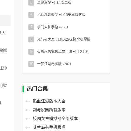
5
边缘逐梦 v1.1.1安卓版
6
机动战姬聚变 v1.0.3安卓官方版
7
掌门太忙手游 v2.2.3
卡大
8
光与夜之恋 v1.8.0629无限北极星版
震撼
9
火影忍者究极风暴手游 v1.4.2手机
10
一梦江湖电脑版 v2021
狂帅
用智
热门合集
热血江湖版本大全
道
剑与家园所有版本
校园女生模拟器全部版本
艾兰岛有手机版吗