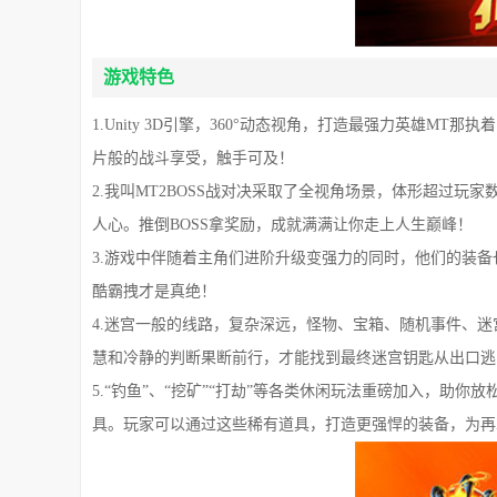
游戏特色
1.Unity 3D引擎，360°动态视角，打造最强力英雄MT
片般的战斗享受，触手可及！
2.我叫MT2BOSS战对决采取了全视角场景，体形超过玩
人心。推倒BOSS拿奖励，成就满满让你走上人生巅峰！
3.游戏中伴随着主角们进阶升级变强力的同时，他们的装
酷霸拽才是真绝！
4.迷宫一般的线路，复杂深远，怪物、宝箱、随机事件、
慧和冷静的判断果断前行，才能找到最终迷宫钥匙从出口逃
5.“钓鱼”、“挖矿”“打劫”等各类休闲玩法重磅加入，助
具。玩家可以通过这些稀有道具，打造更强悍的装备，为再