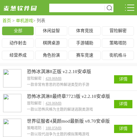
首页
>
单机游戏
> 列表
全部
休闲益智
体育竞技
冒险解密
动作射击
棋牌桌游
手游辅助
策略塔防
经营养成
角色扮演
赛车竞速
街机格斗
恐怖冰淇淋8正版 v2.2.10安卓版
冒险解密
428.06MB
详情
一款非常有意思的恐怖解谜类型的手游
恐怖冰淇淋8最终章7723版 v2.2.10安卓版
冒险解密
428.06MB
详情
一款以恐怖风格为主题的解谜逃脱类游戏
世界征服者4莫颜mod最新版 v8.70安卓版
策略塔防
188.05MB
详情
一款以现代战争为主题的模拟策略游戏