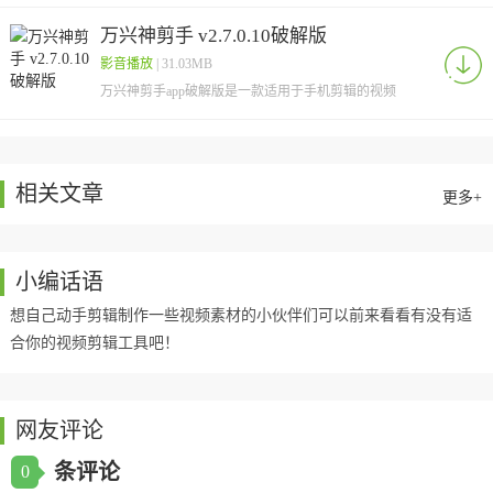
软件，每逢节假日出游，大家是不是都想要拍一张美
美哒的
万兴神剪手 v2.7.0.10破解版
影音播放
| 31.03MB
万兴神剪手app破解版是一款适用于手机剪辑的视频
处理软件，该软件集视频剪辑、格式转换、屏幕录制
为一体
相关文章
更多+
小编话语
想自己动手剪辑制作一些视频素材的小伙伴们可以前来看看有没有适
合你的视频剪辑工具吧！
网友评论
条评论
0