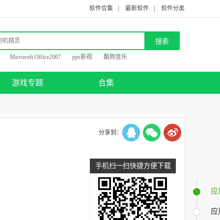
软件合集
|
最新软件
|
软件分类
Microsoft Office2007
pps影视
酷狗音乐
游戏专题
合集
分享到：
手机扫一扫快捷方便下载
应
应