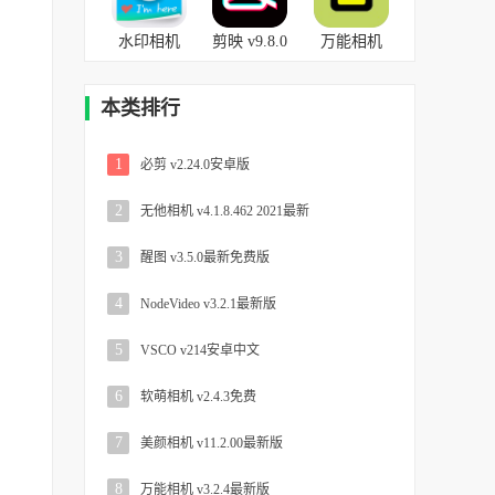
卓版
版本
v11.2.0安
水印相机
剪映 v9.8.0
万能相机
卓版
v3.9.0.614
最新版
v2.8.1官方
安卓最新
版
本类排行
版
1
必剪 v2.24.0安卓版
2
无他相机 v4.1.8.462 2021最新
3
醒图 v3.5.0最新免费版
4
NodeVideo v3.2.1最新版
5
VSCO v214安卓中文
6
软萌相机 v2.4.3免费
7
美颜相机 v11.2.00最新版
8
万能相机 v3.2.4最新版