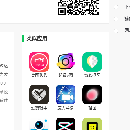
下
猜
网
类似应用
过这
为发
美图秀秀
超级p图
傲软抠图
v9.9.2.0安
v1.1.0安卓
v1.7.1免费
QQ
卓版
版
版
幕说
软件
爱剪辑手
威力导演
轻图
机版
手机版
v3.5.11安
v73.1.0安
2023最新
卓版