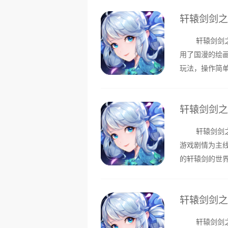
轩辕剑剑之源
轩辕剑剑之源
用了国漫的绘
玩法，操作简
即便是离线状
轩辕剑剑之源
轩辕剑剑之源
游戏剧情为主
的轩辕剑的世
和升级等玩法
轩辕剑剑之
轩辕剑剑之源