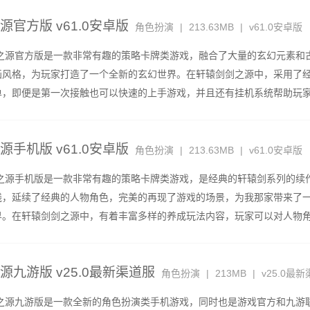
官方版 v61.0安卓版
角色扮演
|
213.63MB
|
v61.0安卓版
官方版是一款非常有趣的策略卡牌类游戏，融合了大量的玄幻元素和
画风格，为玩家打造了一个全新的玄幻世界。在轩辕剑剑之源中，采用了
单，即便是第一次接触也可以快速的上手游戏，并且还有挂机系统帮助玩
态也可以
手机版 v61.0安卓版
角色扮演
|
213.63MB
|
v61.0安卓版
手机版是一款非常有趣的策略卡牌类游戏，是经典的轩辕剑系列的续
线，延续了经典的人物角色，完美的再现了游戏的场景，为我那家带来了
界。在轩辕剑剑之源中，有着丰富多样的养成玩法内容，玩家可以对人物
，大幅度
源九游版 v25.0最新渠道服
角色扮演
|
213MB
|
v25.0最
九游版是一款全新的角色扮演类手机游戏，同时也是游戏官方和九游