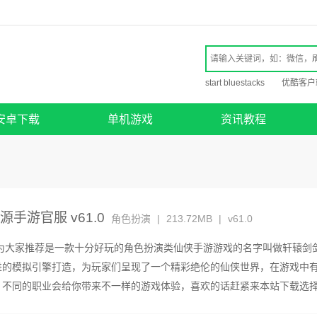
start bluestacks
优酷客户
安卓下载
单机游戏
资讯教程
手游官服 v61.0
角色扮演
|
213.72MB
|
v61.0
家推荐是一款十分好玩的角色扮演类仙侠手游游戏的名字叫做轩辕剑
进的模拟引擎打造，为玩家们呈现了一个精彩绝伦的仙侠世界，在游戏中
，不同的职业会给你带来不一样的游戏体验，喜欢的话赶紧来本站下载选
仙侠之旅