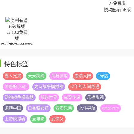
悦动圈app正版
身材有道tv破解版
特色标签
雪人兄弟
天天跳绳
荒野国度
崩溃大陆
1号店
愤怒的小鸟2
史诗战争模拟器
少年的人间奇遇
动物战争模拟器
我的世界
戒灵传说
乐播影视
遨游中国
口香糖女孩
四海兄弟
北斗导航
syncovery
上帝模拟器
爱电影
武侠乂