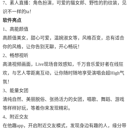
7、素人直播：角色扮演，可爱的猫女郎、野性的豹纹装，见
识不一样的ta！
软件亮点
1、高能颜值
高颜值美女，甜心可爱，温婉淑女等，风格百变，总有适合
你的风格，让你告别无聊，开心畅玩！
2、畅想视听
高清视频画面，Live现场音效感知，千万音乐爱好者在线狂
欢，与艺人零距离互动，让你随时随地享受演唱会超High气
氛！
3、能量女团
清纯自然、美丽脱俗、张扬活力的女团，唱歌、舞蹈、游戏
等样样好玩，等着你来发现精彩。
4、附近交友
在他趣app，开启附近交友模式，发现身边有趣的人，缘分带