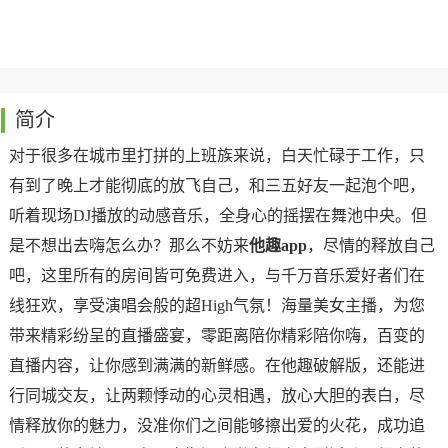
简介
对于很多在城市里打拼的上班族来说，白天忙碌于工作，只
有到了晚上才能彻底的放飞自己，和三五好友一起泡个吧，
听着现场DJ播放的动感音乐，全身心的摇摆在舞池中央。但
是不想出去嗨怎么办？那么不妨来
他趣app
，尽情的释放自己
吧，这里所有的房间皆可免费进入，与千万音乐爱好者们在
线狂欢，享受演唱会般的超High气氛！海量美女主播，为您
带来精彩纷呈的直播盛宴，零距离陪你精彩陪你嗨，百变的
直播内容，让你感到满满的新鲜感。在他趣破解版，还能进
行同城交友，让两颗悸动的心灵相遇，放心大胆的表白，尽
情释放你的魅力，没准你们之间能够擦出爱的火花，成功追