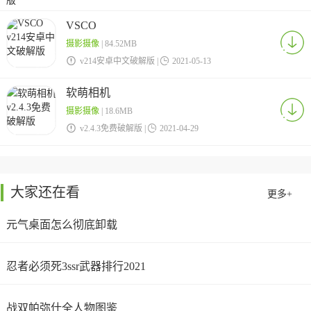
VSCO
摄影摄像
| 84.52MB

v214安卓中文破解版 |

2021-05-13
软萌相机
摄影摄像
| 18.6MB

v2.4.3免费破解版 |

2021-04-29
大家还在看
更多+
元气桌面怎么彻底卸载
忍者必须死3ssr武器排行2021
战双帕弥什全人物图鉴