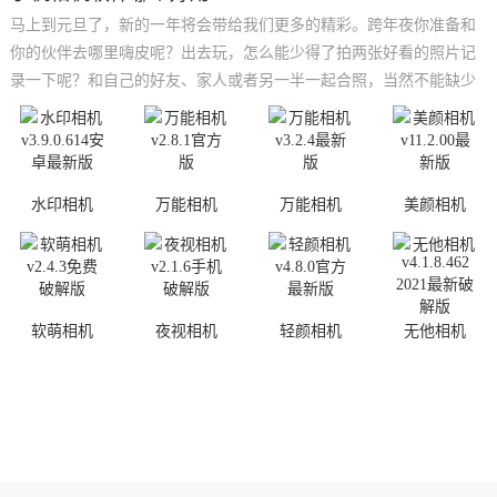
马上到元旦了，新的一年将会带给我们更多的精彩。跨年夜你准备和
你的伙伴去哪里嗨皮呢？出去玩，怎么能少得了拍两张好看的照片记
录一下呢？和自己的好友、家人或者另一半一起合照，当然不能缺少
一款适合的手机相机软件，分分钟帮你拍出大片即视感。以后翻看起
来，也是一个不错的回忆，让我们能记起那些美好的时光，留作纪
念！有需要的朋友们可以看看吧！
水印相机
万能相机
万能相机
美颜相机
软萌相机
夜视相机
轻颜相机
无他相机