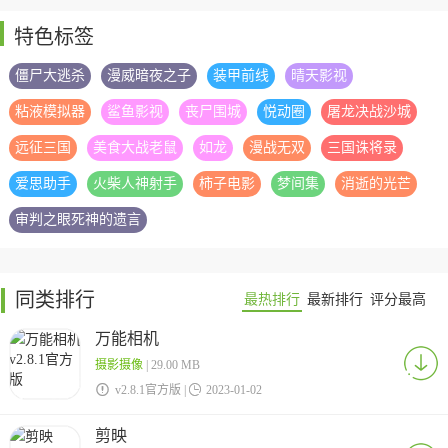
特色标签
僵尸大逃杀
漫威暗夜之子
装甲前线
晴天影视
粘液模拟器
鲨鱼影视
丧尸围城
悦动圈
屠龙决战沙城
远征三国
美食大战老鼠
如龙
漫战无双
三国诛将录
爱思助手
火柴人神射手
柿子电影
梦间集
消逝的光芒
审判之眼死神的遗言
同类排行
最热排行
最新排行
评分最高
万能相机
摄影摄像
| 29.00 MB

v2.8.1官方版 |

2023-01-02
剪映