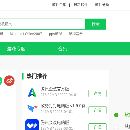
软件合集
|
最新软件
|
软件分类
端
Microsoft Office2007
pps影视
酷狗音乐
游戏专题
合集
热门推荐
腾讯企点官方版
详情
216.82MB / 2023-04-01
v5.6.0.19592电脑版
政务钉钉电脑版 v1.9.0官
详情
246MB / 2023-04-01
方版
软
腾讯会议电脑版
其
详情
187MB / 2023-03-31
v3.15.5.404客户端