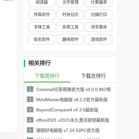
阅读器
文件管理
计算器类
传真软件
时钟日历
扫描打印
字体工具
杂类工具
测字算命
取名软件
趣味软件
游戏软件
相关排行
下载周排行
下载总排行
1
Coremail论客邮箱官方版 v4.0.0.862电
40.43MB /
脑版
2
MindMaster电脑版 v9.1.0官方最新版
详情
118MB /
3
BeyondCompare4 v4.3.0最新版
详情
21.76MB /
4
office2021 v2021永久激活密钥最新版
详情
4.3GB /
5
钢钢好电脑版 v7.24.53PC官方版
详情