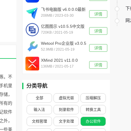
下
飞书电脑版 v6.0.0.0最新
详情
208MB / 2023-03-30
版
网
亿图图示 v10.5.5中文版
详情
720KB / 2021-05-19
Wetool Pro企业版 v3.0.5
详情
52.9MB / 2021-05-19
XMind 2021 v11.0.0
详情
136MB / 2021-05-17
Beta2绿色版
等。不
手机里
分类导航
存储，
全部
虚拟光驱
压缩解压
所有的
输入法
刻录软件
转换工具
记软件
之外，
文档管理
文字处理
办公软件
一些美