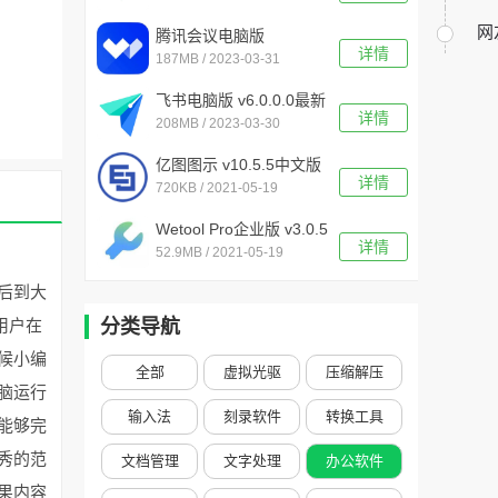
网
腾讯会议电脑版
详情
187MB / 2023-03-31
v3.15.5.404客户端
飞书电脑版 v6.0.0.0最新
详情
208MB / 2023-03-30
版
亿图图示 v10.5.5中文版
详情
720KB / 2021-05-19
Wetool Pro企业版 v3.0.5
详情
52.9MB / 2021-05-19
后到大
用户在
分类导航
候小编
全部
虚拟光驱
压缩解压
脑运行
输入法
刻录软件
转换工具
能够完
秀的范
文档管理
文字处理
办公软件
果内容