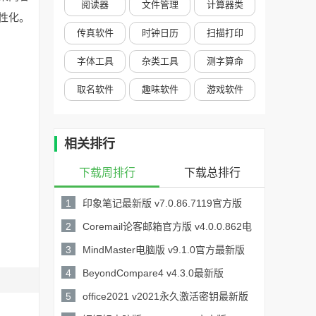
阅读器
文件管理
计算器类
性化。
传真软件
时钟日历
扫描打印
字体工具
杂类工具
测字算命
取名软件
趣味软件
游戏软件
相关排行
下载周排行
下载总排行
1
印象笔记最新版 v7.0.86.7119官方版
229MB /
2
Coremail论客邮箱官方版 v4.0.0.862电
详情
40.43MB /
脑版
3
MindMaster电脑版 v9.1.0官方最新版
详情
118MB /
4
BeyondCompare4 v4.3.0最新版
详情
21.76MB /
5
office2021 v2021永久激活密钥最新版
详情