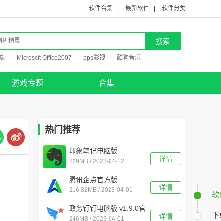
软件合集
|
最新软件
|
软件分类
端
Microsoft Office2007
pps影视
酷狗音乐
游戏专题
合集
热门推荐
印象笔记电脑版
详情
229MB / 2023-04-12
v7.0.86.7119免费版
腾讯企点官方版
详情
216.82MB / 2023-04-01
v5.6.0.19592电脑版
软
政务钉钉电脑版 v1.9.0官
下
详情
246MB / 2023-04-01
方版